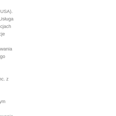
w USA).
 Usługa
ncjach
cje
owania
ego
c. z
wym