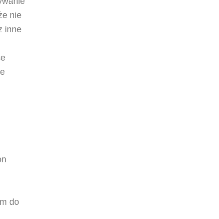
ywanie
że nie
z inne
ce
ie
on
ym do