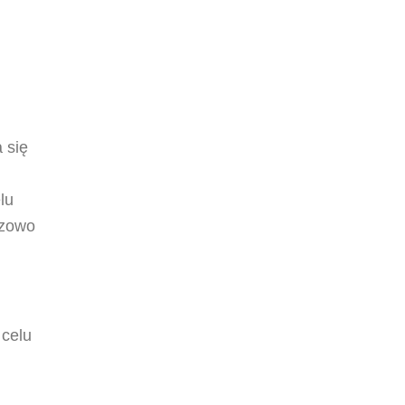
 się
lu
azowo
 celu