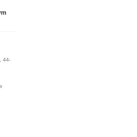
tym
, 44-
w