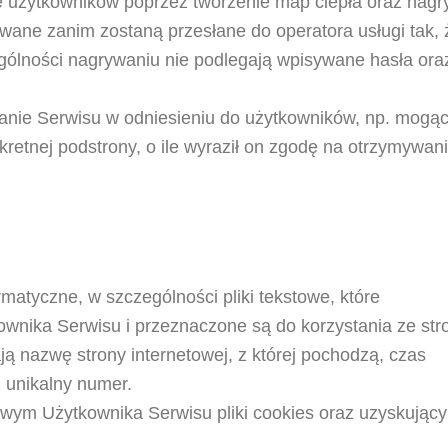
e użytkowników poprzez tworzenie map ciepła oraz nagr
wane zanim zostaną przesłane do operatora usługi tak, 
ególności nagrywaniu nie podlegają wpisywane hasła ora
łanie Serwisu w odniesieniu do użytkowników, np. mogą
retnej podstrony, o ile wyraził on zgodę na otrzymywan
ormatyczne, w szczególności pliki tekstowe, które
nika Serwisu i przeznaczone są do korzystania ze str
ą nazwę strony internetowej, z której pochodzą, czas
 unikalny numer.
ym Użytkownika Serwisu pliki cookies oraz uzyskując