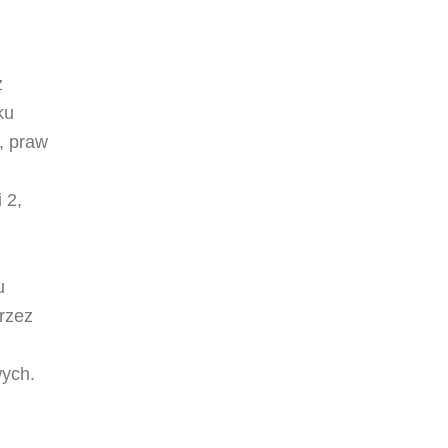
z
ku
, praw
 2,
u
rzez
wych.